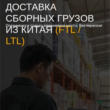
Индивидуальный подход к каждому заказу
Один из главных принципов нашей работы — мы
всегда готовы пойти навстречу клиенту. Если
требуется сборка товара при получении или
проверка техники, свяжитесь с нашими
менеджерами, чтобы обговорить все детали —
уверены, мы найдём оптимальное решение. При
необходимости поможем подобрать товар нужного
размера и возьмём на себя коммуникацию с
продавцами ТаоБао или других торговых площадок.
КАК РАБОТАЕТ
СБОРНАЯ
ДОСТАВКА ИЗ
КИТАЯ?