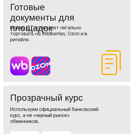
Вы заполняете нашу простую форму с
информацией о товаре (ссылки, описание,
характеристики) или присылаете имеющиеся
документы (инвойс, пакинг-лист). Мы сами
сформируем необходимые данные для расчета.
1
Детальный расчет (КП)
Формируем прозрачную смету: подбираем
коды ТН ВЭД, таможенные пошлины, НДС,
логистика и сопутствующие расходы. Вы
видите финальную стоимость «под ключ» до
начала работы.
2
Договор и оплата
Работаем в правовом поле РФ. Заключаем
договор с нашим российским юрлицом.