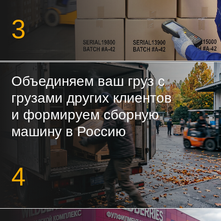
5
ВЫКУП ТОВАРА
В КИТАЕ
Выкупим товар у поставщика и
переведём деньги в Китай
Любые площадки
Работаем с 1688, Taobao, Alibaba и
любыми китайскими поставщиками
напрямую.