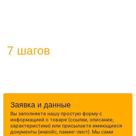
5
Двойная таможня (Экспорт и Импорт)
В Китае:
Полностью готовим экспортную
документацию.
В России:
Разгружаем на СВХ, подаем
декларацию (ДТ) и контролируем выпуск
товара таможенными органами.
6
Закрытие сделки и документы
Вы получаете товар и полный юридический
пакет:
• Номер декларации (ДТ) для маркетплейсов;
• Инвойс и пакинг-лист;
• Отчет агента со всеми подтвержденными