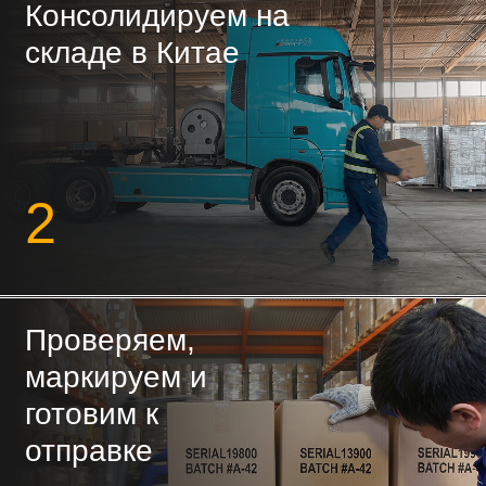
3
Объединяем ваш груз с
грузами других клиентов
и формируем сборную
машину в Россию
4
Доставляем на ваш
склад, маркетплейс или
до двери