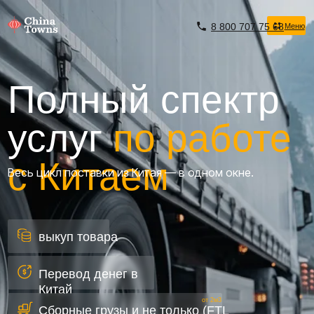
8 800 707 75 68
Меню
Меню
8 800 707 75 68
Полный спектр
услуг
по работе
с Китаем
Весь цикл поставки из Китая — в одном окне.
выкуп товара
Перевод денег в
Китай
от 2м3
Сборные грузы и не только (FTL
и LTL)
Сертификация и маркировка