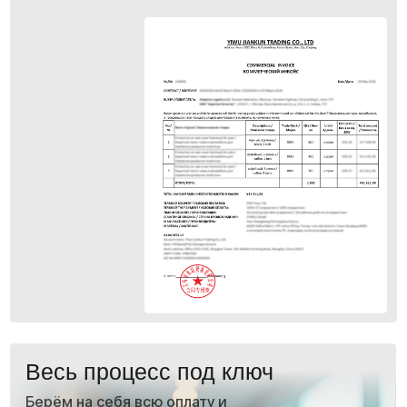
Работайте с
любыми
поставщиками
в Китае
Даже если у поставщика нет ни одного
документа.
Всё остальное — наша задача.
60%