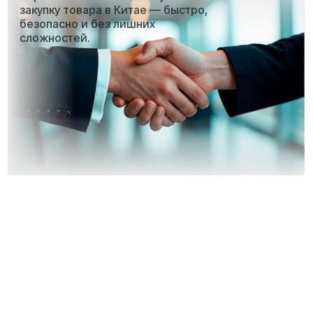
китайских фабрик и торговых
площадок
не предоставляют экспортные
документы.
Они продают внутри Китая — а
что дальше, их не касается.
мы полностью закрываем этот
вопрос.
собственый
торговый дом
в китае
мы берем
оформление