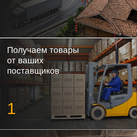
Консолидируем на
складе в Китае
2
Проверяем,
маркируем и
готовим к
отправке