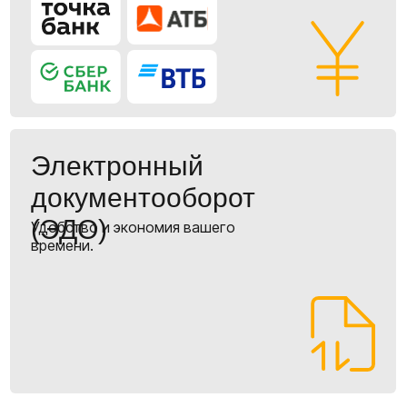
Принимаем оплату в рублях на расчетный
счет.
3
Выкуп и валютные операции
Конвертируем рубли в юани по
официальному курсу банка и переводим
оплату поставщику в Китай. Ваш товар
выкупается на наш торговый дом.
4
Контроль на складе в Китае
Принимаем груз на свой склад.
Проверяем соответствие, упаковываем
для дальней перевозки и маркируем
согласно требованиям РФ.