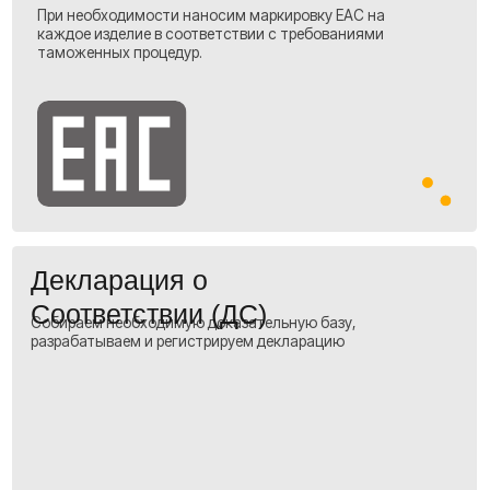
Ваш результат:
Полный контроль над расходами, отсутствие
скрытых платежей и уверенность в каждой
транзакции.
А ещё — НДС к вычету!
Для вашего бизнеса это означает:
Весь НДС, уплаченный на таможне, вы
сможете учесть при формировании своего
налогообложения.
Это снижает ваши
реальные затраты на импорт.