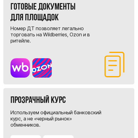
Берём на себя все заботы по доставке из Китая
Заявка и данные
Вы заполняете нашу простую форму с
информацией о товаре (ссылки, описание,
характеристики) или присылаете имеющиеся
документы (инвойс, пакинг-лист). Мы сами
сформируем необходимые данные для расчета.
1
Детальный расчет (КП)
Формируем прозрачную смету: подбираем
коды ТН ВЭД, таможенные пошлины, НДС,
логистика и сопутствующие расходы. Вы
видите финальную стоимость «под ключ» до
начала работы.
2