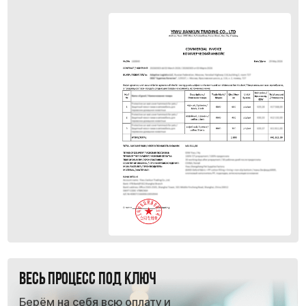
Работайте с
любыми
поставщиками
в Китае
Даже если у поставщика нет ни одного
документа.
Всё остальное — наша задача.