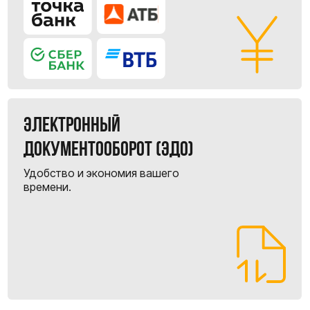
Договор и оплата
Работаем в правовом поле РФ. Заключаем
договор с нашим российским юрлицом.
Принимаем оплату в рублях на расчетный
счет.
3
Выкуп и валютные операции
Конвертируем рубли в юани по
официальному курсу банка и переводим
оплату поставщику в Китай. Ваш товар
выкупается на наш торговый дом.
4