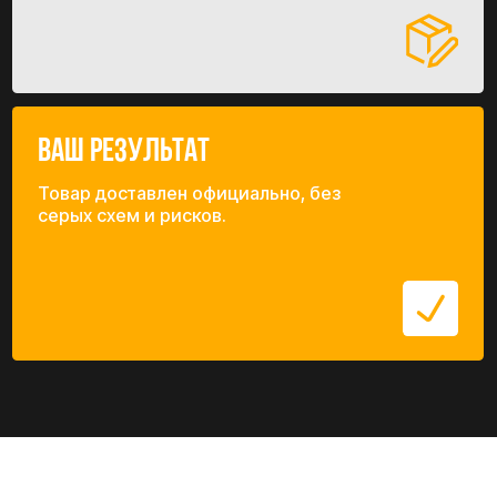
торговать на Wildberries, Ozon и в
ритейле.
Прозрачный курс
Используем официальный банковский
курс, а не «черный рынок»
обменников.