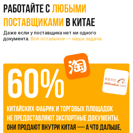
собственый
торговый дом
в китае
мы берем оформление
документов
на себя
закупка
Мы сами покупаем товар на
свою компанию в Китае
документы
Если поставщик не может предоставить