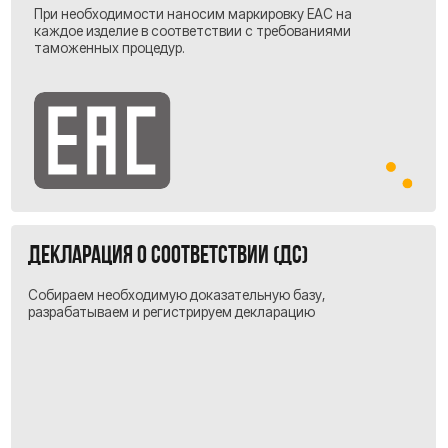
представитель.
Ваш результат:
Полный контроль над расходами, отсутствие
скрытых платежей и уверенность в каждой
транзакции.
А ещё — НДС к вычету!
Для вашего бизнеса это означает:
Весь НДС, уплаченный на таможне, вы
сможете учесть при формировании своего