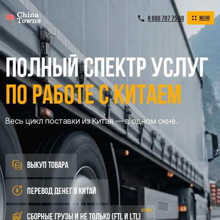
8 800 707 75 68
Меню
Меню
8 800 707 75 68
Полный спектр услуг
по работе с Китаем
Весь цикл поставки из Китая — в одном окне.
выкуп товара
Перевод денег в Китай
от 2м3
Сборные грузы и не только (FTL и LTL)
Сертификация и маркировка