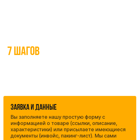
Контроль на складе в Китае
Принимаем груз на свой склад.
Проверяем соответствие, упаковываем
для дальней перевозки и маркируем
согласно требованиям РФ.
5
Двойная таможня (Экспорт и Импорт)
В Китае:
Полностью готовим экспортную
документацию.
В России:
Разгружаем на СВХ, подаем
декларацию (ДТ) и контролируем выпуск
товара таможенными органами.
6